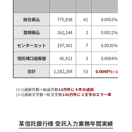
平
文
総合振込
775,838
41
0.0053％
登録振込
162,144
2
0.0012％
センターカット
197,301
7
0.0035％
信託様口座振替
45,921
3
0.0064％
合計
1,182,204
53
0.0045％
※1
(※1)過誤件数÷納品件数
10万件に４件の過誤
(※2)過誤文字数÷総文字数
100万件に３文字のエラー率
某信託銀行様 受託入力業務年間実績