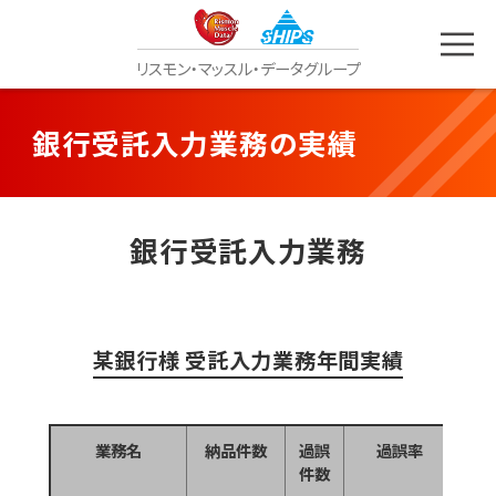
リスモン
・
マッスル
・
データグループ
銀行受託入力業務の実績
銀行受託入力業務
某銀行様 受託入力業務年間実績
業務名
納品件数
過誤
過誤率
１
件数
あ