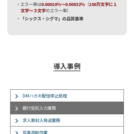
エラー率は
0.00010％～0.00032％
（
100万文字に１
文字～３文字
のエラー率）
「シックス・シグマ」の品質基準
導入事例
DMハガキ配信停止処理
銀行受託入力業務
求人票封入発送業務
写真添削作業