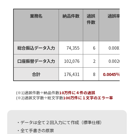
業務名
納品件数
過誤
過誤率
件数
総合振込データ入力
74,355
6
0.0081％
口座振替データ入力
102,076
2
0.0020％
合計
176,431
8
0.0045％
※1
(※1)過誤件数÷納品件数
10万件に４件の過誤
(※2)過誤文字数÷総文字数
100万件に１文字のエラー率
データは全て２回入力にて作成（標準仕様）
全て手書きの原票