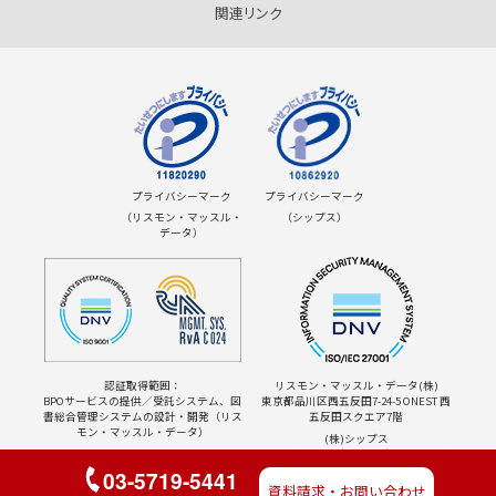
関連リンク
プライバシーマーク
プライバシーマーク
（リスモン・マッスル・
（シップス）
データ）
認証取得範囲：
リスモン・マッスル・データ(株)
BPOサービスの提供／受託システム、図
東京都品川区西五反田7-24-5
ONEST 西
書総合管理システムの設計・開発（リス
五反田スクエア7階
モン・マッスル・データ）
(株)シップス
本社：東京都新宿区西新宿3-8-5 新栄ビ
ル
03-5719-5441
関西支社：大阪府大阪市中央区本町2-
資料請求・お問い合わせ