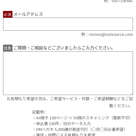
例：0357195441
メールアドレス
必須
例：rismon@outsource.com
ご質問・ご相談などございましたらご入力ください。
任意
お見積もり希望の方は、ご希望サービス・件数・ご希望納期などをご記
載ください。
記載例：
・A4冊子 100ページ × 50冊のスキャニング（裁断不可）
・申込書 100件／日のデータ入力
・DMハガキ 5,000通の発送代行（○月○日必着希望）
・電話・訪問による見積もりを希望