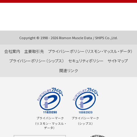
る者の範囲」に記載する全ての会社を意味する。以下同様。）の新
商品、新サービスの企画開発におけるアンケート依頼等
（2）当社グループのダイレクトメール、e-Mail等の発送・送信
（3）当社グループの業務活動上の必要な報告、連絡、相談
（4）当社グループへの各種お問い合わせ、資料請求等に関する対応
Copyright © 1998 -
2026
Rismon Muscle Data / SHIPS Co.,Ltd.
2．個人情報を入力するに当たっての注意事項
会社案内
主要取引先
プライバシーポリシー（リスモン・マッスル・データ）
当社らサービス利用に際して当社らに個人情報を提供されることは
任意ですが、必要な情報が提供されていない場合、もしくは提供さ
プライバシーポリシー（シップス）
セキュリティポリシー
サイトマップ
れた情報に誤りがあった場合、お問い合わせ等にご対応ができない
関連リンク
場合があります。
3．当社グループにおける共同利用
当社らは、会員様、お取引先様の個人情報を、上記の利用目的のた
め以下のとおり当社グループ内で共同利用いたします。この場合に
は、当社らが当該情報の管理についての責任を負います。
プライバシーマーク
プライバシーマーク
（リスモン・マッスル・
（シップス）
データ）
共同利
リスクモンスター株式会社並びにその子会社（外国
用する
含む）及び関連会社